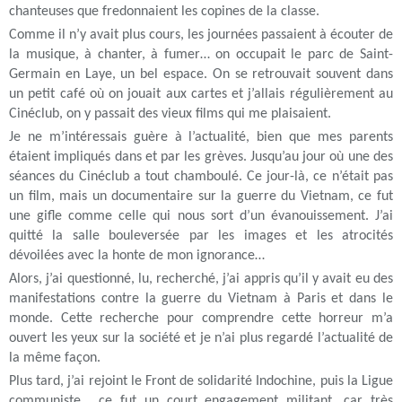
chanteuses que fredonnaient les copines de la classe.
Comme il n’y avait plus cours, les journées passaient à écouter de
la musique, à chanter, à fumer… on occupait le parc de Saint-
Germain en Laye, un bel espace. On se retrouvait souvent dans
un petit café où on jouait aux cartes et j’allais régulièrement au
Cinéclub, on y passait des vieux films qui me plaisaient.
Je ne m’intéressais guère à l’actualité, bien que mes parents
étaient impliqués dans et par les grèves. Jusqu’au jour où une des
séances du Cinéclub a tout chamboulé. Ce jour-là, ce n’était pas
un film, mais un documentaire sur la guerre du Vietnam, ce fut
une gifle comme celle qui nous sort d’un évanouissement. J’ai
quitté la salle bouleversée par les images et les atrocités
dévoilées avec la honte de mon ignorance…
Alors, j’ai questionné, lu, recherché, j’ai appris qu’il y avait eu des
manifestations contre la guerre du Vietnam à Paris et dans le
monde. Cette recherche pour comprendre cette horreur m’a
ouvert les yeux sur la société et je n’ai plus regardé l’actualité de
la même façon.
Plus tard, j’ai rejoint le Front de solidarité Indochine, puis la Ligue
communiste… ce fut un court engagement militant, car très