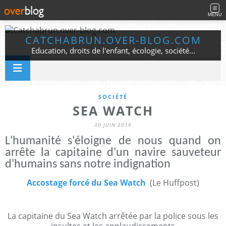
MENU
CATCHABRUN.OVER-BLOG.COM
Education, droits de l'enfant, écologie, société...
SOCIÉTÉ
SEA WATCH
30 JUIN 2019
L'humanité s'éloigne de nous quand on
arrête la capitaine d'un navire sauveteur
d'humains sans notre indignation
Accostage forcé du Sea Watch
(Le Huffpost)
La capitaine du Sea Watch arrêtée par la police sous les