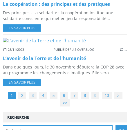
La coopération : des principes et des pratiques
Des principes - La solidarité : la coopération institue une
solidarité consciente qui met en jeu la responsabilité...
EN SAVOIR PLUS
25/11/2023
PUBLIÉ DEPUIS OVERBLOG
…
L’avenir de la Terre et de l'humanité
Dans quelques jours, le 30 novembre débutera la COP 28 avec
au programme les changements climatiques. Elle sera...
EN SAVOIR PLUS
1
2
3
4
5
6
7
8
9
10
>
>>
RECHERCHE