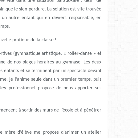
uve vite dans une situation paradoxale : désir de
sir que le sien perdure. La solution est vite trouvée
à un autre enfant qui en devient responsable, en
emps.
elle pratique de la classe !
ortives (gymnastique artistique, « roller-danse » et
s une de nos plages horaires au gymnase. Les deux
es enfants et se terminent par un spectacle devant
ième, je l’anime seule dans un premier temps, puis
ckey professionnel propose de nous apporter ses
ommencent à sortir des murs de l’école et à pénétrer
 une mère d’élève me propose d’animer un atelier