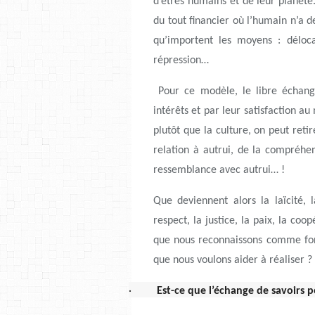
d’êtres humains et de leur planèt
du tout financier où l’humain n’a de
qu’importent les moyens : délocali
répression…
Pour ce modèle, le libre échange
intérêts et par leur satisfaction au
plutôt que la culture, on peut reti
relation à autrui, de la compréhen
ressemblance avec autrui… !
Que deviennent alors la laïcité, la 
respect, la justice, la paix, la co
que nous reconnaissons comme fon
que nous voulons aider à réaliser ?
·
Est-ce que l’échange de savoirs 