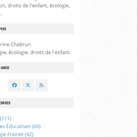
n, droits de l'enfant, écologie,
..
POS
e, écologie, droits de l'enfant.
Z-MOI
ORIES
(111)
ues Éducatives
(60)
ie Freinet
(42)