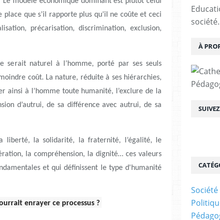
e. Le modèle économique dominant est plutôt celui
Educatio
 place que s’il rapporte plus qu’il ne coûte et ceci
société.
sation, précarisation, discrimination, exclusion,
À PRO
 serait naturel à l’homme, porté par ses seuls
 moindre coût. La nature, réduite à ses hiérarchies,
Pédagogi
rer ainsi à l’homme toute humanité, l’exclure de la
sion d’autrui, de sa différence avec autrui, de sa
SUIVE
liberté, la solidarité, la fraternité, l’égalité, le
opération, la compréhension, la dignité… ces valeurs
CATÉG
damentales et qui définissent le type d'humanité
Société
Politiq
pourrait enrayer ce processus ?
Pédagog