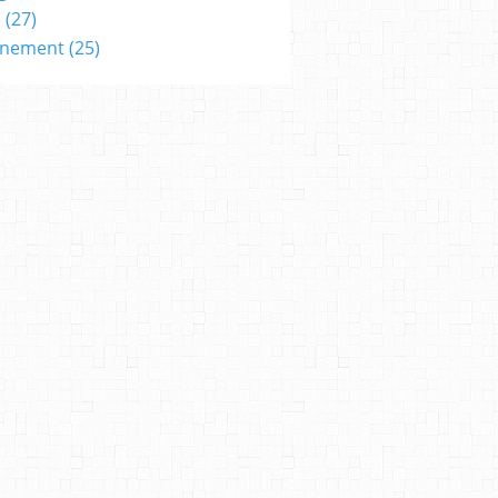
e
(27)
nnement
(25)