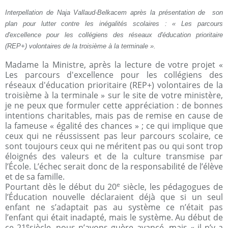
I
nterpellation de Naja Vallaud-Belkacem après la présentation de son
plan pour lutter contre les inégalités scolaires : « Les parcours
d'excellence pour les collégiens des réseaux d'éducation prioritaire
(REP+) volontaires de la troisième à la terminale ».
Madame la Ministre, après la lecture de votre projet «
Les parcours d'excellence pour les collégiens des
réseaux d'éducation prioritaire (REP+) volontaires de la
troisième à la terminale » sur le site de votre ministère,
je ne peux que formuler cette appréciation : de bonnes
intentions charitables, mais pas de remise en cause de
la fameuse « égalité des chances » ; ce qui implique que
ceux qui ne réussissent pas leur parcours scolaire, ce
sont toujours ceux qui ne méritent pas ou qui sont trop
éloignés des valeurs et de la culture transmise par
l’École. L’échec serait donc de la responsabilité de l’élève
et de sa famille.
e
Pourtant dès le début du 20
siècle, les pédagogues de
l’Éducation nouvelle déclaraient déjà que si un seul
enfant ne s’adaptait pas au système ce n’était pas
l’enfant qui était inadapté, mais le système. Au début de
e
ce 21
siècle, nous n’avons guère avancé, mais « il n’y a