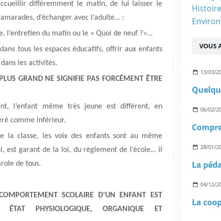
cueillir différemment le matin, de lui laisser le
Histoir
camarades, d’échanger avec l’adulte… :
Enviro
se, l’entretien du matin ou le « Quoi de neuf ?»…
VOUS A
dans tous les espaces éducatifs, offrir aux enfants
dans les activités.
13/03/2
E PLUS GRAND NE SIGNIFIE PAS FORCÉMENT ÊTRE
S
nt, l’enfant même très jeune est différent, en
06/02/2
déré comme inférieur.
de la classe, les voix des enfants sont au même
28/01/2
ui, est garant de la loi, du règlement de l’école… il
arole de tous.
04/12/2
E COMPORTEMENT SCOLAIRE D'UN ENFANT EST
 ÉTAT PHYSIOLOGIQUE, ORGANIQUE ET