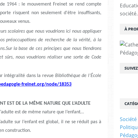
t de 1964 : le mouvement Freinet se rend compte
Educatio
société.
pporte risquent non seulement d'être insuffisants,
nouveaux venus.
À PRO
rs scolaires que nous voudrions ici nous appliquer
 nos préoccupations de recherche de la vérité, à la
ns.Sur la base de ces principes que nous tiendrons
Pédagogi
et sûrs, nous voudrions réaliser une sorte de Code
SUIVE
r intégralité dans la revue
Bibliothèque de l’École
edagogie-freinet.org/node/18353
CATÉG
FANT EST DE LA MÊME NATURE QUE L'ADULTE
 l’adulte est de même nature que l’enfant…
Société
dulte sur l’enfant est global, il ne se réduit pas à
Politiq
 en construction.
Pédagog