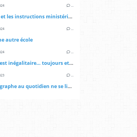
024
…
Freinet et les instructions ministérielles de 1938
024
…
e autre école
024
…
L'école est inégalitaire… toujours et toujours
023
…
L'orthographe au quotidien ne se limite pas à la dictée