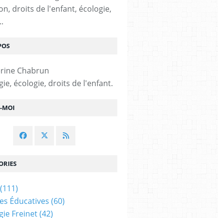
n, droits de l'enfant, écologie,
..
POS
e, écologie, droits de l'enfant.
Z-MOI
ORIES
(111)
ues Éducatives
(60)
ie Freinet
(42)