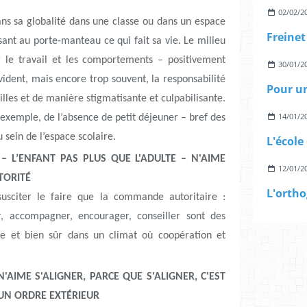
02/02/2
dans sa globalité dans une classe ou dans un espace
ssant au porte-manteau ce qui fait sa vie. Le milieu
 sur le travail et les comportements – positivement
30/01/2
dent, mais encore trop souvent, la responsabilité
Pour un
lles et de manière stigmatisante et culpabilisante.
14/01/2
 exemple, de l’absence de petit déjeuner – bref des
 sein de l’espace scolaire.
 – L’ENFANT PAS PLUS QUE L'ADULTE – N'AIME
12/01/2
TORITÉ
susciter le faire que la commande autoritaire :
er, accompagner, encourager, conseiller sont des
lte et bien sûr dans un climat où coopération et
N'AIME S'ALIGNER, PARCE QUE S'ALIGNER, C'EST
UN ORDRE EXTÉRIEUR