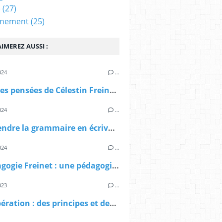
e
(27)
nnement
(25)
IMEREZ AUSSI :
024
…
Quelques pensées de Célestin Freinet sur Maria Montessori
024
…
Comprendre la grammaire en écrivant
024
…
La pédagogie Freinet : une pédagogie émancipatrice pour tous les enfants
023
…
La coopération : des principes et des pratiques