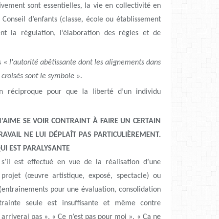
vement sont essentielles, la vie en collectivité en
Conseil d’enfants (classe, école ou établissement
nt la régulation, l’élaboration des règles et de
ns «
l'autorité abêtissante dont les alignements dans
as croisés sont le symbole
».
n réciproque pour que la liberté d’un individu
N'AIME SE VOIR CONTRAINT À FAIRE UN CERTAIN
RAVAIL NE LUI DÉPLAÎT PAS PARTICULIÈREMENT.
QUI EST PARALYSANTE
s’il est effectué en vue de la réalisation d’une
 projet (œuvre artistique, exposé, spectacle) ou
(entraînements pour une évaluation, consolidation
trainte seule est insuffisante et même contre
 arriverai pas », « Ce n’est pas pour moi », « Ça ne