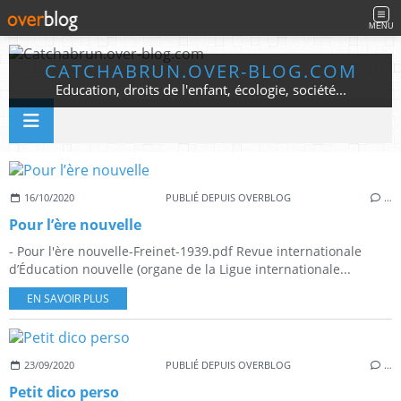
MENU
CATCHABRUN.OVER-BLOG.COM
Education, droits de l'enfant, écologie, société...
16/10/2020
PUBLIÉ DEPUIS OVERBLOG
…
Pour l’ère nouvelle
- Pour l'ère nouvelle-Freinet-1939.pdf Revue internationale
d’Éducation nouvelle (organe de la Ligue internationale...
EN SAVOIR PLUS
23/09/2020
PUBLIÉ DEPUIS OVERBLOG
…
Petit dico perso