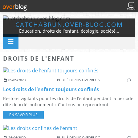
MENU
CATCHABRUN.OVER-BLOG.COM
Education, droits de l'enfant, écologie, société...
DROITS DE L'ENFANT
05/05/2020
PUBLIÉ DEPUIS OVERBLOG
…
Les droits de l’enfant toujours confinés
Restons vigilants pour les droits de l’enfant pendant la période
dite de « déconfinement » Car tous ne reprendront...
EN SAVOIR PLUS
24/04/2020
PUBLIÉ DEPUIS OVERBLOG
…