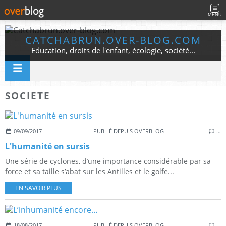
MENU
CATCHABRUN.OVER-BLOG.COM
Education, droits de l'enfant, écologie, société...
SOCIETE
09/09/2017
PUBLIÉ DEPUIS OVERBLOG
…
L'humanité en sursis
Une série de cyclones, d’une importance considérable par sa
force et sa taille s’abat sur les Antilles et le golfe...
EN SAVOIR PLUS
18/08/2017
PUBLIÉ DEPUIS OVERBLOG
…